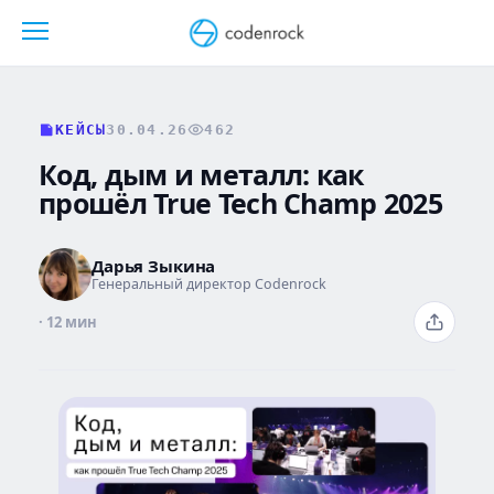
Перейти
к
содержанию
КЕЙСЫ
30.04.26
462
Код, дым и металл: как
прошёл True Tech Champ 2025
Дарья Зыкина
Генеральный директор Codenrock
· 12 мин