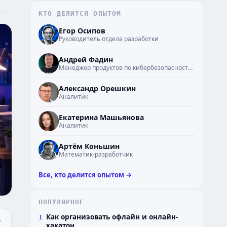
КТО ДЕЛИТСЯ ОПЫТОМ
ЕО
Егор Осипов
Руководитель отдела разработки
АФ
Андрей Фадин
Менеджер продуктов по кибербезопасности транспорта
АО
Александр Орешкин
Аналитик
ЕМ
Екатерина Машьянова
Аналитик
АК
Артём Коньшин
Математик-разработчик
Все, кто делится опытом →
ПОПУЛЯРНОЕ
Как организовать офлайн и онлайн-
1
хакатон