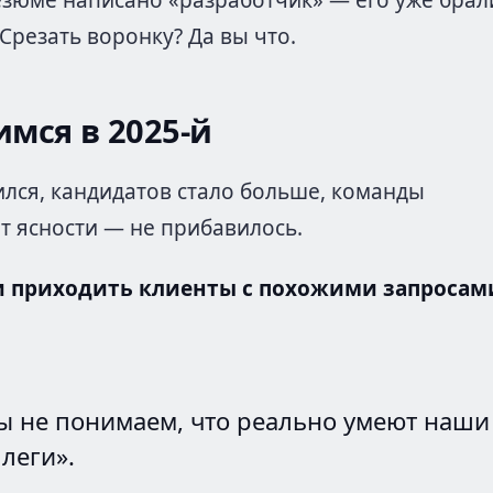
езюме написано «разработчик» — его уже брал
Срезать воронку? Да вы что.
мся в 2025-й
лся, кандидатов стало больше, команды
от ясности — не прибавилось.
и приходить клиенты с похожими запросам
ы не понимаем, что реально умеют наши
леги».