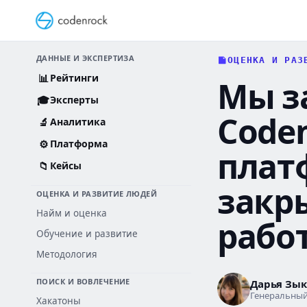
Перейти
к
содержанию
ДАННЫЕ И ЭКСПЕРТИЗА
ОЦЕНКА И РАЗ
📊
Рейтинги
Мы з
🎓
Эксперты
Coden
🔬
Аналитика
⚙️
Платформа
плат
📁
Кейсы
закр
ОЦЕНКА И РАЗВИТИЕ ЛЮДЕЙ
Найм и оценка
рабо
Обучение и развитие
Методология
ПОИСК И ВОВЛЕЧЕНИЕ
Дарья Зы
Генеральный
Хакатоны