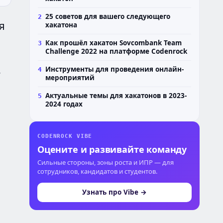
25 советов для вашего следующего
2
я
хакатона
Как прошёл хакатон Sovcombank Team
3
Challenge 2022 на платформе Codenrock
,
Инструменты для проведения онлайн-
4
мероприятий
Актуальные темы для хакатонов в 2023-
5
2024 годах
CODENROCK VIBE
Оцените и развивайте команду
Сильные стороны, зоны роста и ИПР — для
сотрудников, кандидатов и студентов.
Узнать про Vibe →