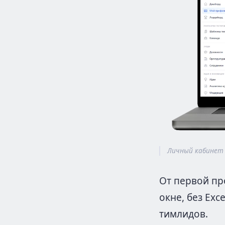
Личный кабинет н
От первой пр
окне, без Exc
тимлидов.