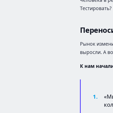
человека в р
Тестировать? 
Переноси
Рынок измени
выросли. А в
К нам начал
«М
кол