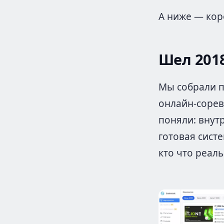
А ниже — кор
Шел 2018
Мы собрали 
онлайн-сорев
поняли: внутр
готовая сист
кто что реаль