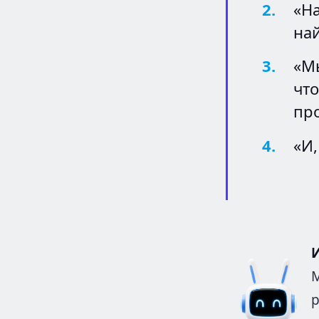
«Н
най
«М
чт
пр
«И,
М
р