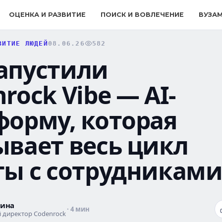
ОЦЕНКА И РАЗВИТИЕ
ПОИСК И ВОВЛЕЧЕНИЕ
ВУЗА
ВИТИЕ ЛЮДЕЙ
08.06.26
582
апустили
rock Vibe — AI-
форму, которая
ывает весь цикл
ты с сотрудникам
кина
· 4 мин
 директор Codenrock