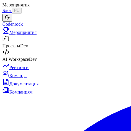
Мероприятия
Блог
RU
Codenrock
Мероприятия
Проекты
Dev
AI Workspace
Dev
Рейтинги
Команда
Документация
Компаниям