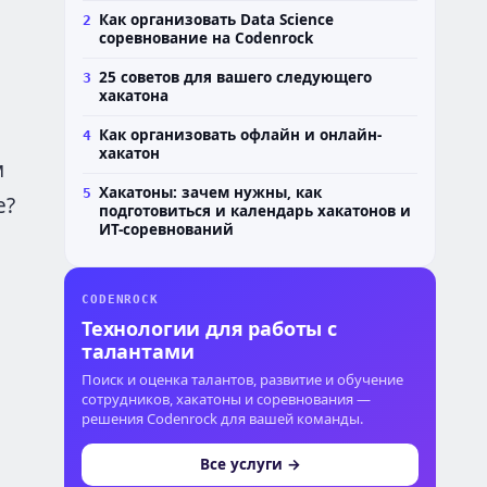
и
Как организовать Data Science
2
соревнование на Codenrock
25 советов для вашего следующего
3
хакатона
Как организовать офлайн и онлайн-
4
хакатон
м
Хакатоны: зачем нужны, как
5
е?
подготовиться и календарь хакатонов и
ИТ-соревнований
CODENROCK
Технологии для работы с
талантами
Поиск и оценка талантов, развитие и обучение
сотрудников, хакатоны и соревнования —
решения Codenrock для вашей команды.
Все услуги →