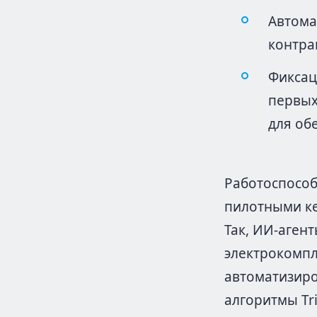
Автома
контра
Фиксац
первых
для об
Работоспосо
пилотными ке
Так, ИИ-аген
электрокомпл
автоматизиро
алгоритмы Tr