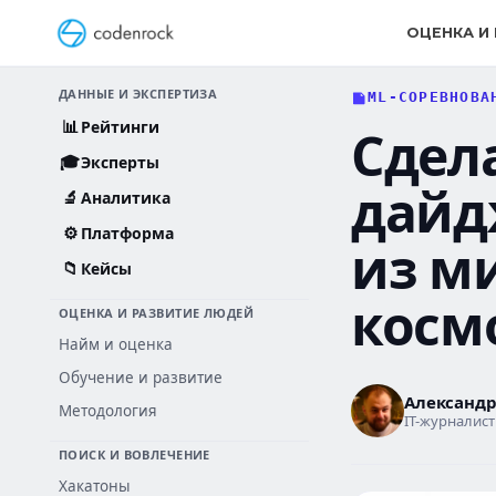
Перейти
к
ОЦЕНКА И
содержанию
ДАННЫЕ И ЭКСПЕРТИЗА
ML-СОРЕВНОВА
📊
Рейтинги
Сдела
🎓
Эксперты
дайд
🔬
Аналитика
⚙️
Платформа
из ми
📁
Кейсы
косм
ОЦЕНКА И РАЗВИТИЕ ЛЮДЕЙ
Найм и оценка
Обучение и развитие
Александ
Методология
IT-журналист
ПОИСК И ВОВЛЕЧЕНИЕ
Хакатоны