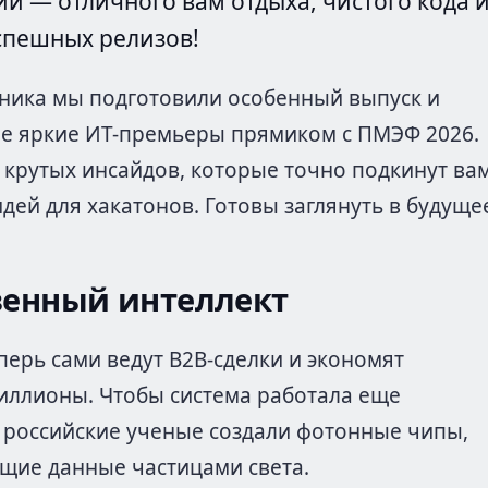
ии — отличного вам отдыха, чистого кода 
спешных релизов!
дника мы подготовили особенный выпуск и
е яркие ИТ-премьеры прямиком с ПМЭФ 2026.
 крутых инсайдов, которые точно подкинут ва
дей для хакатонов. Готовы заглянуть в будуще
венный интеллект
перь сами ведут B2B-сделки и экономят
ллионы. Чтобы система работала еще
 российские ученые создали фотонные чипы,
щие данные частицами света.