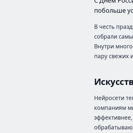
С Днем Росс
побольше у
В честь праз
собрали самы
Внутри много
пару свежих и
Искусст
Нейросети те
компаниям ми
эффективнее,
обрабатываю