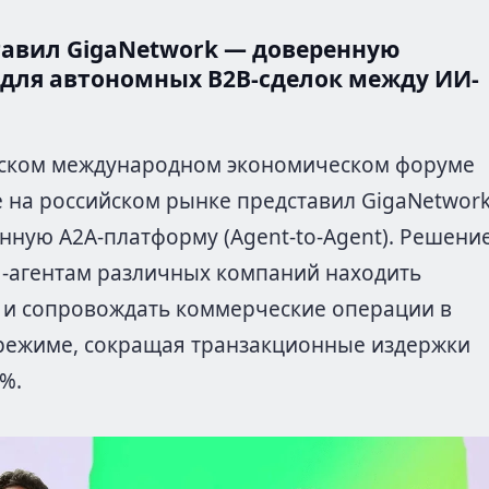
тавил GigaNetwork — доверенную
для автономных B2B-сделок между ИИ-
гском международном экономическом форуме
 на российском рынке представил GigaNetwor
ную A2A-платформу (Agent-to-Agent). Решени
-агентам различных компаний находить
 и сопровождать коммерческие операции в
режиме, сокращая транзакционные издержки
%.