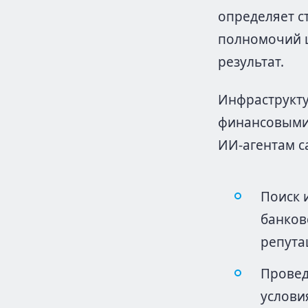
определяет с
полномочий 
результат.
Инфраструкту
финансовыми 
ИИ-агентам с
Поиск 
банков
репута
Провед
услови