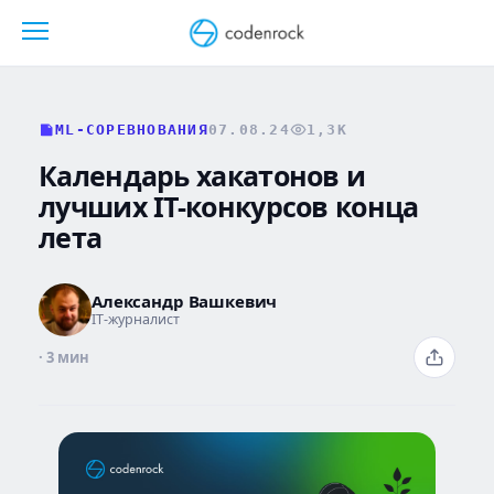
Перейти
к
содержанию
ML-СОРЕВНОВАНИЯ
07.08.24
1,3K
Календарь хакатонов и
лучших IT-конкурсов конца
лета
Александр Вашкевич
IT-журналист
· 3 мин