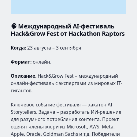
2026:
соревнование
по
🧠
Международный AI-фестиваль
программированию
Hack&Grow Fest от Hackathon Raptors
на
«Эльбрусах»
Когда:
23 августа – 3 сентября.
пройдёт
на
Формат:
онлайн.
Codenrock
Описание.
Hack&Grow Fest – международный
онлайн-фестиваль с экспертами из мировых IT-
гигантов.
Ключевое событие фестиваля — хакатон AI
Storytellers. Задача – разработать ИИ-решение
для разумного потребления контента. Проект
оценят члены жюри из Microsoft, AWS, Meta,
Apple, Oracle, Goldman Sachs и т.д. Победители