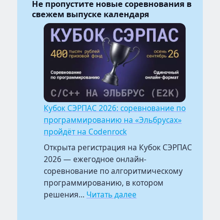
Не пропустите новые соревнования в
свежем выпуске календаря
Кубок СЭРПАС 2026: соревнование по
программированию на «Эльбрусах»
пройдёт на Codenrock
Открыта регистрация на Кубок СЭРПАС
2026 — ежегодное онлайн-
соревнование по алгоритмическому
программированию, в котором
:
решения…
Читать далее
Кубок
СЭРПАС