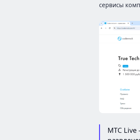
сервисы ком
МТС Live 
развлече