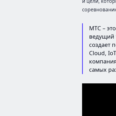
и цели, кото
соревновани
МТС – эт
ведущий 
создает 
Cloud, Io
компания
самых ра