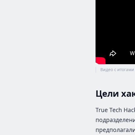
Видео с итогами 
Цели ха
True Tech Ha
подразделени
предполагали