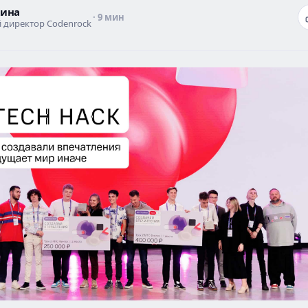
кина
· 9 мин
 директор Codenrock