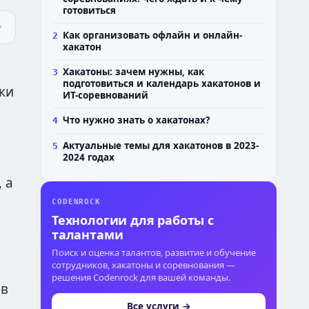
готовиться
Как организовать офлайн и онлайн-
2
хакатон
Хакатоны: зачем нужны, как
3
подготовиться и календарь хакатонов и
ки
ИТ-соревнований
Что нужно знать о хакатонах?
4
Актуальные темы для хакатонов в 2023-
5
2024 годах
 а
CODENROCK
Технологии для работы с
талантами
Поиск и оценка талантов, развитие и обучение
сотрудников, хакатоны и соревнования —
решения Codenrock для вашей команды.
ов
Все услуги →