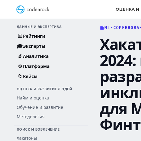
Перейти
к
ОЦЕНКА И
содержанию
ДАННЫЕ И ЭКСПЕРТИЗА
ML-СОРЕВНОВА
📊
Рейтинги
Хакат
🎓
Эксперты
2024:
🔬
Аналитика
⚙️
Платформа
разр
📁
Кейсы
инкл
ОЦЕНКА И РАЗВИТИЕ ЛЮДЕЙ
Найм и оценка
для М
Обучение и развитие
Методология
Финт
ПОИСК И ВОВЛЕЧЕНИЕ
Хакатоны