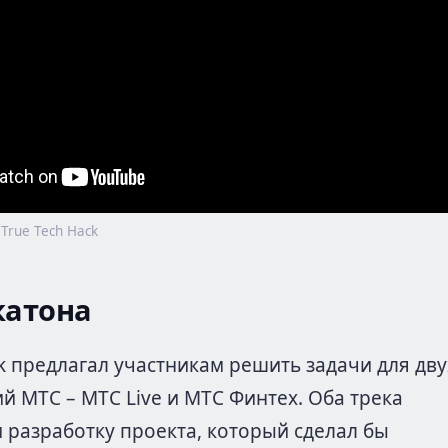
True Tech Hack
катона
ck предлагал участникам решить задачи для дву
й МТС – МТС Live и МТС Финтех. Оба трека
 разработку проекта, который сделал бы