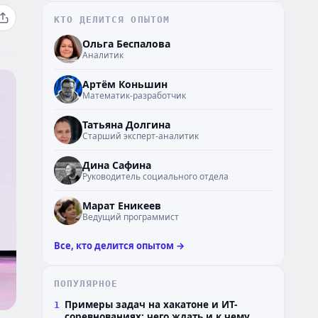
КТО ДЕЛИТСЯ ОПЫТОМ
ОБ
Ольга Беспалова
Аналитик
АК
Артём Коньшин
Математик-разработчик
ТД
Татьяна Долгина
Старший эксперт-аналитик
ДС
Дина Сафина
Руководитель социального отдела
МЕ
Марат Еникеев
Ведущий программист
Все, кто делится опытом →
ПОПУЛЯРНОЕ
Примеры задач на хакатоне и ИТ-
1
соревнованиях: чего ждать и к чему