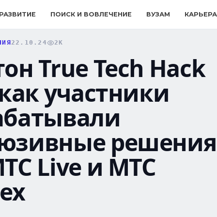
 РАЗВИТИЕ
ПОИСК И ВОВЛЕЧЕНИЕ
ВУЗАМ
КАРЬЕРА
НИЯ
22.10.24
2K
он True Tech Hack
 как участники
абатывали
юзивные решения
ТС Live и МТС
ех