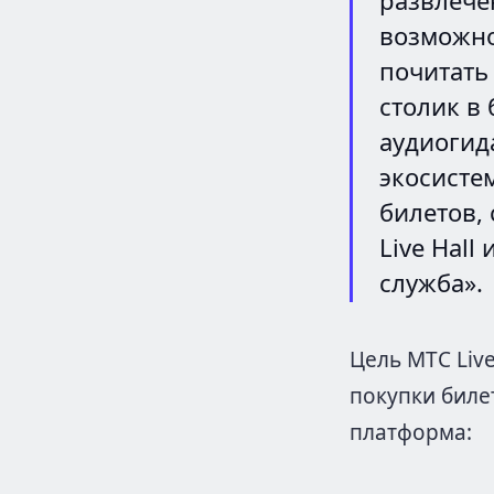
возможно
почитать
столик в 
аудиогид
экосисте
билетов,
Live Hall
служба».
Цель МТС Liv
покупки биле
платформа: