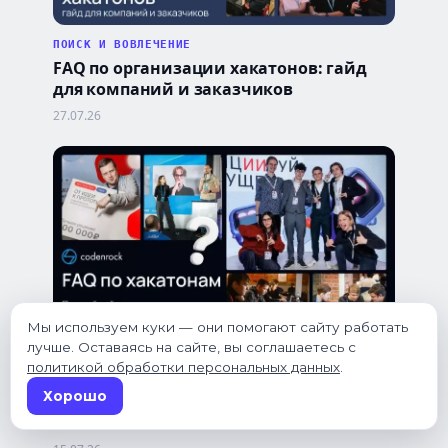
ПОИСК И ВОВЛЕЧЕНИЕ
FAQ по организации хакатонов: гайд
для компаний и заказчиков
27.07.26
Мы используем куки — они помогают сайту работать
лучше. Оставаясь на сайте, вы соглашаетесь с
КАРЬЕРА
политикой обработки персональных данных
.
FAQ по хакатонам: полный гайд про ИТ-
Хорошо
соревнования, поиск команды и
питчинг