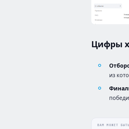
Цифры х
Отборо
из кот
Финал
победи
ВАМ МОЖЕТ БЫТ