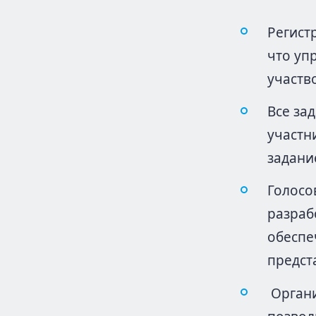
Регист
что уп
участв
Все за
участн
задани
Голосо
разраб
обеспе
предст
Органи