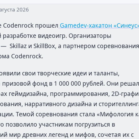
вгуста 2026
е Codenrock прошел
Gamedev-хакатон «Синеус
разработке видеоигр. Организаторы
 Skillaz и SkillBox, а партнером соревновани
рма Codenrock.
оявили свои творческие идеи и таланты,
а призовой фонд в 1 000 000 рублей. Они реша
рах геймдизайна, программирования, 2D-графи
ования, нарративного дизайна и сторителлинг
ации. Темой соревнования стала «Мифология к
то позволило участникам погрузиться в
й мир древних легенд и мифов, сочетая их с