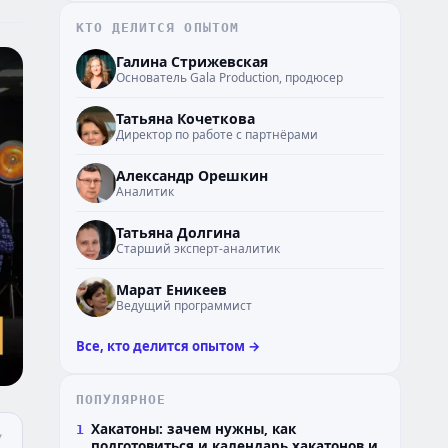
КТО ДЕЛИТСЯ ОПЫТОМ
ГС
Галина Стрижевская
Основатель Gala Production, продюсер
ТК
Татьяна Кочеткова
Директор по работе с партнёрами
АО
Александр Орешкин
Аналитик
ТД
Татьяна Долгина
Старший эксперт-аналитик
МЕ
Марат Еникеев
Ведущий программист
Все, кто делится опытом →
ПОПУЛЯРНОЕ
Хакатоны: зачем нужны, как
1
подготовиться и календарь хакатонов и