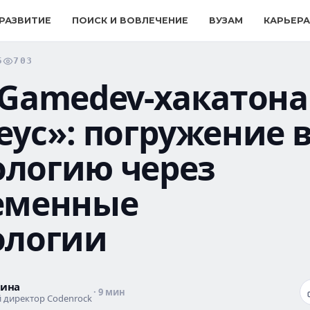
 РАЗВИТИЕ
ПОИСК И ВОВЛЕЧЕНИЕ
ВУЗАМ
КАРЬЕРА
5
703
 Gamedev-хакатона
еус»: погружение 
логию через
еменные
ологии
кина
· 9 мин
 директор Codenrock