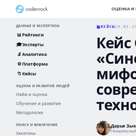
Перейти
к
ОЦЕНКА И
содержанию
ДАННЫЕ И ЭКСПЕРТИЗА
КЕЙСЫ
18.02.2
📊
Рейтинги
Кейс
🎓
Эксперты
«Син
🔬
Аналитика
⚙️
Платформа
мифо
📁
Кейсы
совр
ОЦЕНКА И РАЗВИТИЕ ЛЮДЕЙ
Найм и оценка
техн
Обучение и развитие
Методология
ПОИСК И ВОВЛЕЧЕНИЕ
Дарья Зы
Генеральный
Хакатоны