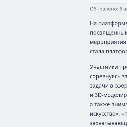
Обновлено: 6 а
На платформ
посвященный 
мероприятия —
стала платфо
Участники пр
соревнуясь з
задачи в сфе
и 3D-моделир
а также аним
искусство», ч
захватывающи