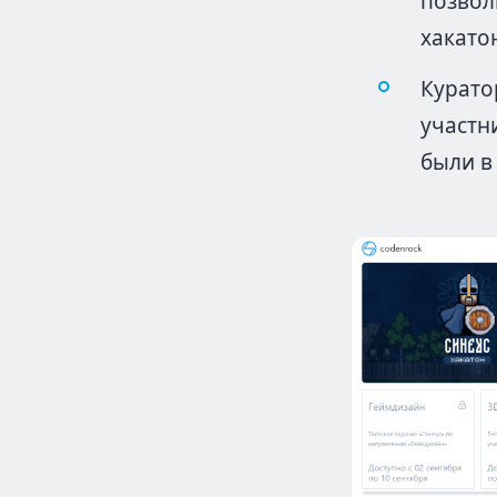
позвол
хакато
Курато
участн
были в