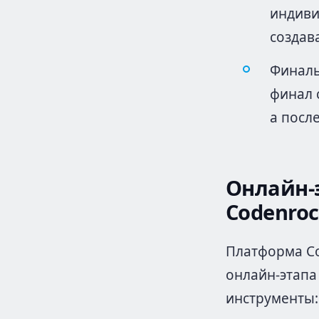
индиви
создав
Финаль
финал 
а посл
Онлайн-
Codenro
Платформа Co
онлайн-этапа
инструменты: