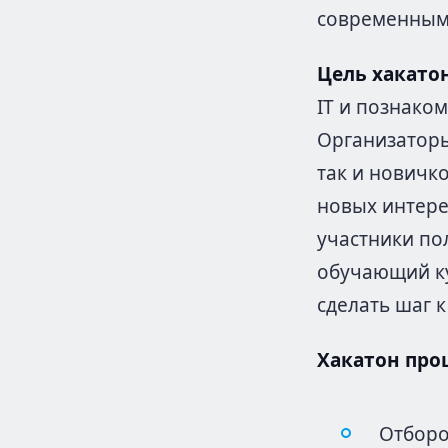
современными
Цель хакато
IT и познако
Организаторы
так и новичк
новых интере
участники пол
обучающий ку
сделать шаг 
Хакатон прош
Отборо