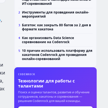
ИТ-соревнований
Инструменты для проведения онлайн-
2
мероприятий
»
,
Багатон: как закрыть 80 багов за 2 дня в
3
формате хакатона
я
Как организовать Data Science
4
соревнование на Codenrock
10 причин использовать платформу для
5
хакатонов Codenrock для проведения
онлайн-соревнований
ли
ки
CODENROCK
а,
Технологии для работы с
талантами
ак
Поиск и оценка талантов, развитие и обучение
сотрудников, хакатоны и соревнования —
решения Codenrock для вашей команды.