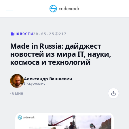
Перейти
к
содержанию
НОВОСТИ
20.05.25
217
Made in Russia: дайджест
новостей из мира IT, науки,
космоса и технологий
Александр Вашкевич
IT-журналист
· 6 мин