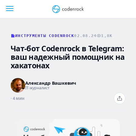
Перейти
к
содержанию
ИНСТРУМЕНТЫ CODENROCK
02.08.24
1,8K
Чат-бот Codenrock в Telegram:
ваш надежный помощник на
хакатонах
Александр Вашкевич
IT-журналист
· 4 мин