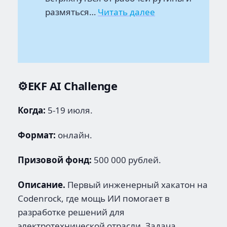
:
размяться…
Читать далее
Календарь
хакатонов
31
июля
—
⚙️EKF AI Challenge
14
августа
Когда:
5-19 июля.
2026
года
Формат:
онлайн.
Призовой фонд:
500 000 рублей.
Описание.
Первый инженерный хакатон на
Codenrock, где мощь ИИ помогает в
разработке решений для
электротехнической отрасли. Задача