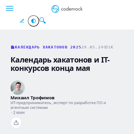
Перейти
к
содержанию
КАЛЕНДАРЬ ХАКАТОНОВ 2025
29.05.24
1K
Календарь хакатонов и IT-
конкурсов конца мая
Михаил Трофимов
ИТ-предприниматель, эксперт по разработке ПО и
агентным системам
· 2 мин