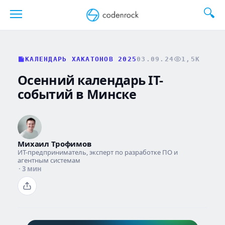
Перейти
к
содержанию
КАЛЕНДАРЬ ХАКАТОНОВ 2025
03.09.24
1,5K
Осенний календарь IT-
событий в Минске
Михаил Трофимов
ИТ-предприниматель, эксперт по разработке ПО и
агентным системам
· 3 мин