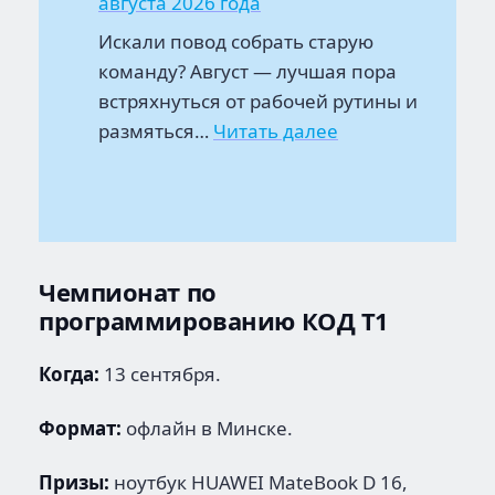
августа 2026 года
Искали повод собрать старую
команду? Август — лучшая пора
встряхнуться от рабочей рутины и
:
размяться…
Читать далее
Календарь
хакатонов
31
июля
—
Чемпионат по
14
программированию КОД Т1
августа
2026
Когда:
13 сентября.
года
Формат:
офлайн в Минске.
Призы:
ноутбук HUAWEI MateBook D 16,